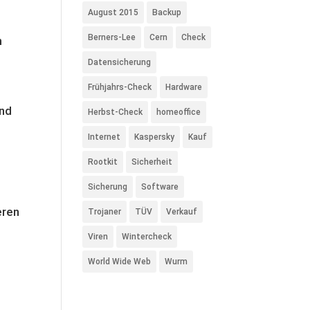
August 2015
Backup
Berners-Lee
Cern
Check
m
Datensicherung
Frühjahrs-Check
Hardware
und
Herbst-Check
homeoffice
Internet
Kaspersky
Kauf
Rootkit
Sicherheit
Sicherung
Software
eren
Trojaner
TÜV
Verkauf
Viren
Wintercheck
World Wide Web
Wurm