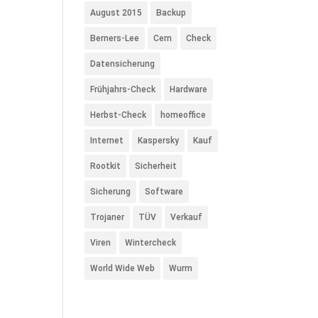
August 2015
Backup
Berners-Lee
Cern
Check
Datensicherung
Frühjahrs-Check
Hardware
Herbst-Check
homeoffice
Internet
Kaspersky
Kauf
Rootkit
Sicherheit
Sicherung
Software
Trojaner
TÜV
Verkauf
Viren
Wintercheck
World Wide Web
Wurm