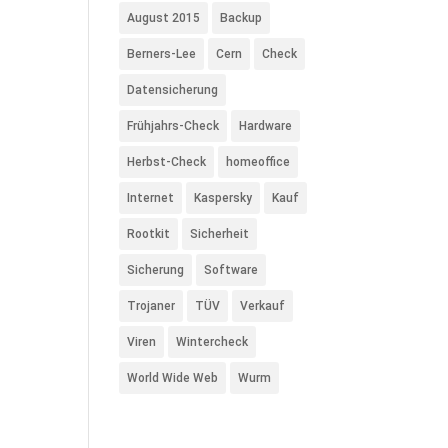
August 2015
Backup
Berners-Lee
Cern
Check
Datensicherung
Frühjahrs-Check
Hardware
Herbst-Check
homeoffice
Internet
Kaspersky
Kauf
Rootkit
Sicherheit
Sicherung
Software
Trojaner
TÜV
Verkauf
Viren
Wintercheck
World Wide Web
Wurm